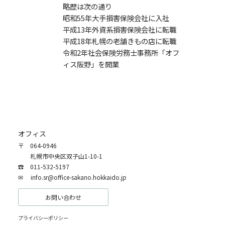
略歴は次の通り
昭和55年大手損害保険会社に入社
平成13年外資系損害保険会社に転職
平成18年札幌の老舗きもの店に転職
令和2年社会保険労務士事務所「オフ
ィス阪野」を開業
オフィス
〒
064-0946
札幌市中央区双子山1-10-1
☎
011-532-5197
✉
info.sr@office-sakano.hokkaido.jp
お問い合わせ
プライバシーポリシー