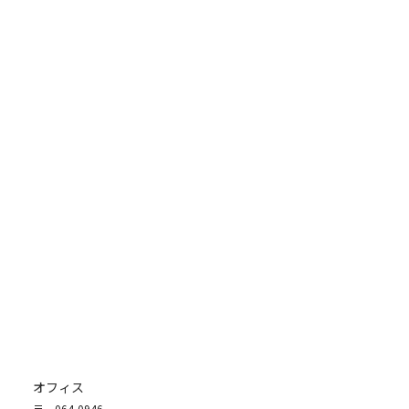
オフィス
〒
064-0946